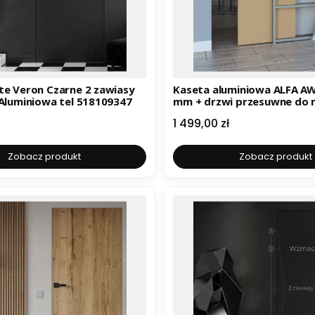
te Veron Czarne 2 zawiasy
Kaseta aluminiowa ALFA AW profil 75
 Aluminiowa tel 518109347
mm + drzwi przesuwne do 
tel. 518109347
Cena
1 499,00 zł
Zobacz produkt
Zobacz produkt