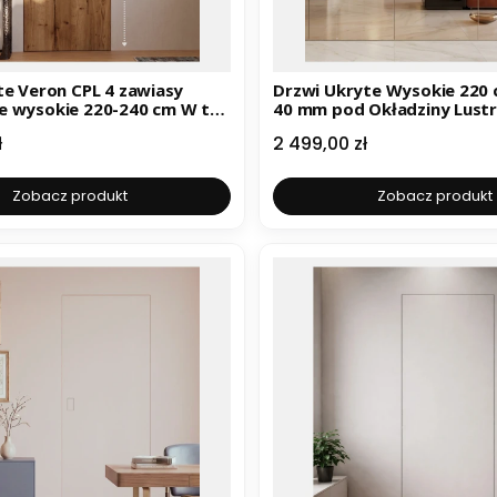
eron CPL 4 zawiasy
Drzwi Ukryte Wysokie 220
ysokie 220-240 cm W tel:
40 mm pod Okładziny Lust
3
Cena
ł
2 499,00 zł
Zobacz produkt
Zobacz produkt