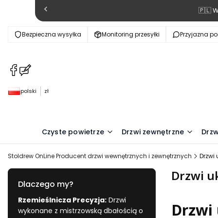
🇵🇱 
Bezpieczna wysyłka
Monitoring przesyłki
Przyjazna p
(Otwiera
(Otwiera
się
się
w
w
polski
zł
nowej
nowej
karcie)
karcie)
Czyste powietrze
Drzwi zewnętrzne
Drzw
Stoldrew OnLine Producent drzwi wewnętrznych i zewnętrznych
Drzwi 
Drzwi u
Dlaczego my?
Rzemieślnicza Precyzja:
Drzwi
Drzwi 
wykonane z mistrzowską dbałością o