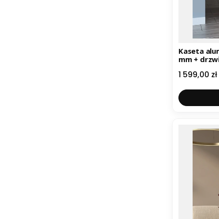
Kaseta aluminiow
mm + drzw
tel. 51810
Cena
1 599,00 zł