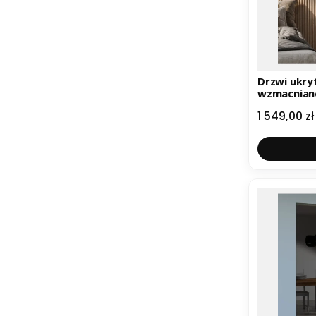
Drzwi ukry
Cena
1 549,00 zł