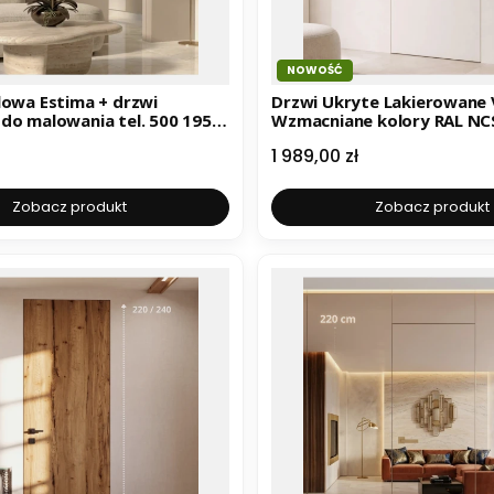
NOWOŚĆ
a + drzwi
Drzwi Ukryte Lakierowane
do malowania tel. 500 195
Wzmacniane kolory RAL NCS
500195955
Cena
1 989,00 zł
Zobacz produkt
Zobacz produkt