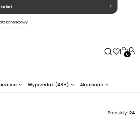
kości
.
arz kontaktowy
Produkty
ieżnice
Wyprzedaż (48H)
Akcesoria
Produkty:
24