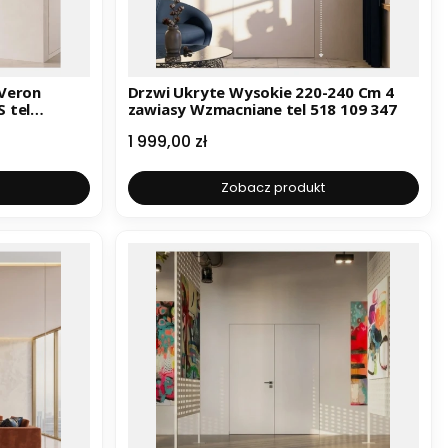
 Veron
Drzwi Ukryte Wysokie 220-240 Cm 4
 tel
zawiasy Wzmacniane tel 518 109 347
Cena
1 999,00 zł
Zobacz produkt