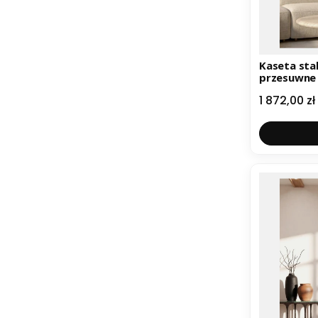
Kaseta stalowa Estim
przesuwne 
955
Cena
1 872,00 zł