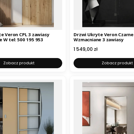
te Veron CPL 3 zawiasy
Drzwi Ukryte Veron Czarne
wzmacniane W tel: 500 195 953
Wzmacniane 3 zawiasy
Cena
1 549,00 zł
Zobacz produkt
Zobacz produkt