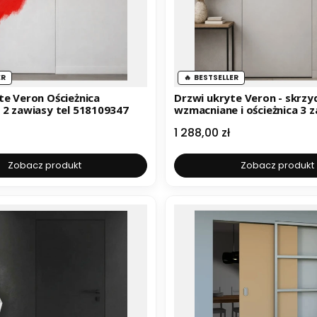
ER
BESTSELLER
te Veron Ościeżnica
Drzwi ukryte Veron - skrzy
 2 zawiasy tel 518109347
wzmacniane i ościeżnica 3 
komplet
Cena
1 288,00 zł
Zobacz produkt
Zobacz produkt