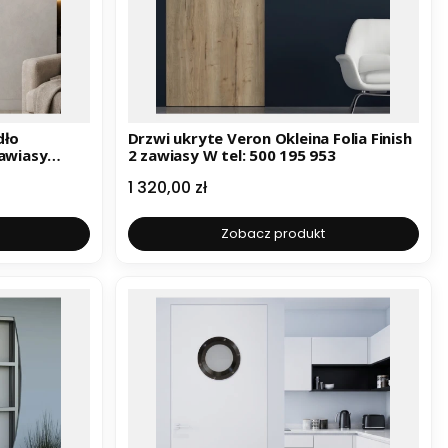
dło
Drzwi ukryte Veron Okleina Folia Finish
zawiasy
2 zawiasy W tel: 500 195 953
Cena
1 320,00 zł
Zobacz produkt