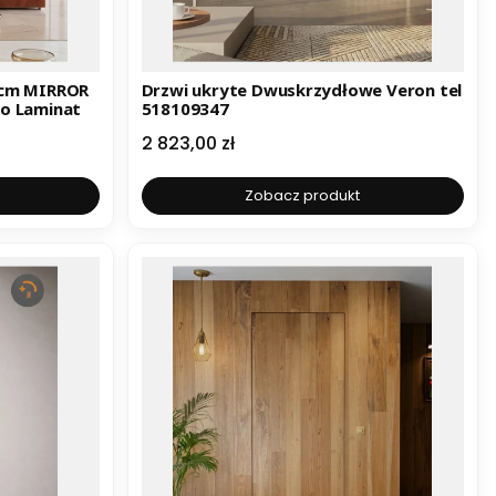
 cm MIRROR
Drzwi ukryte Dwuskrzydłowe Veron tel
ro Laminat
518109347
Cena
2 823,00 zł
Zobacz produkt