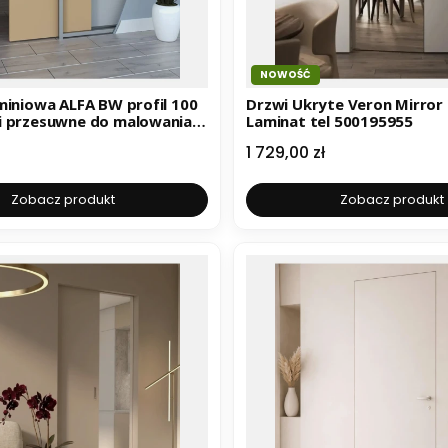
NOWOŚĆ
a ALFA BW profil 100
Drzwi Ukryte Veron Mirror 
i przesuwne do malowania
Laminat tel 500195955
9347
Cena
1 729,00 zł
Zobacz produkt
Zobacz produkt