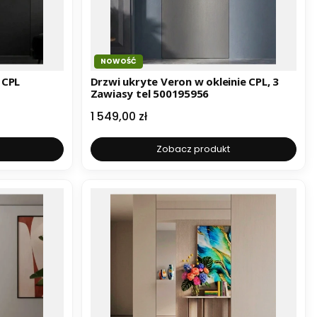
NOWOŚĆ
 CPL
Drzwi ukryte Veron w okleinie CPL, 3
Zawiasy tel 500195956
Cena
1 549,00 zł
Zobacz produkt