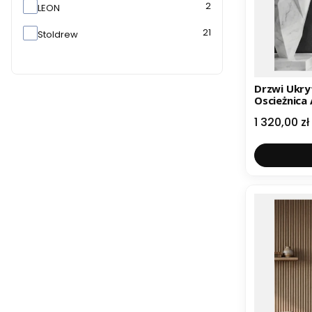
2
LEON
21
Stoldrew
Drzwi Ukry
Oscieżnica
Cena
1 320,00 zł