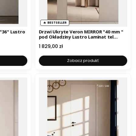
BESTSELLER
"36" Lustro
Drzwi Ukryte Veron MIRROR "40 mm "
pod Okładziny Lustro Laminat tel
500195955
Cena
1 829,00 zł
Zobacz produkt