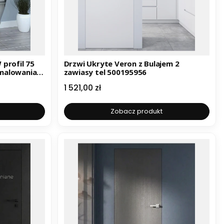
Drzwi Ukryte Veron z Bulajem 2
malowania
zawiasy tel 500195956
Cena
1 521,00 zł
Zobacz produkt