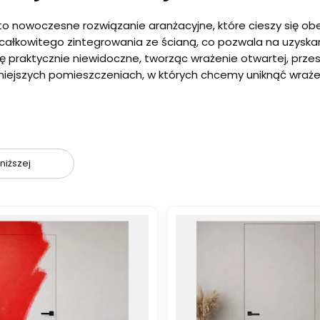
 to nowoczesne rozwiązanie aranżacyjne, które cieszy się ob
całkowitego zintegrowania ze ścianą, co pozwala na uzyskanie
się praktycznie niewidoczne, tworząc wrażenie otwartej, prze
iejszych pomieszczeniach, w których chcemy uniknąć wrażen
oduktów
niższej