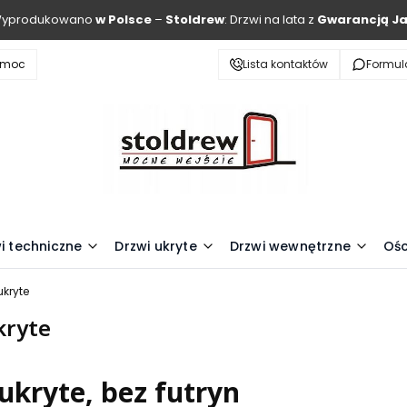
Wyprodukowano
w Polsce
–
Stoldrew
: Drzwi na lata z
Gwarancją Ja
omoc
Lista kontaktów
Formul
i techniczne
Drzwi ukryte
Drzwi wewnętrzne
Ośc
ukryte
kryte
ukryte, bez futryn