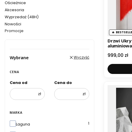
Ościeżnice
Akcesoria
Wyprzedaż (48H)
Nowości
Promocje
BESTSELL
Koniec menu
Drzwi Ukry
aluminiowa
Cena
999,00 zł
Wybrane
Wyczyść
CENA
Cena od
Cena do
zł
zł
MARKA
Marka
1
Laguna