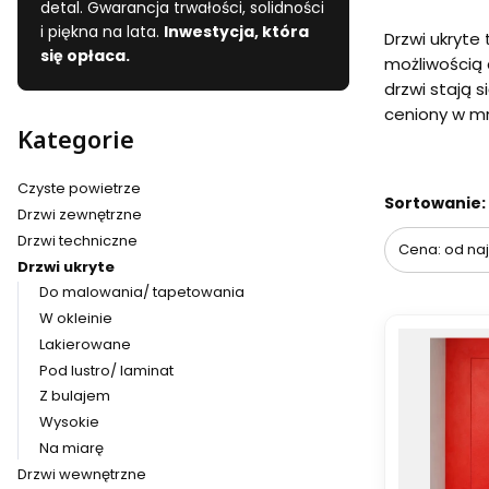
detal. Gwarancja trwałości, solidności
i piękna na lata.
Inwestycja, która
Drzwi ukryte
się opłaca.
możliwością 
drzwi stają 
ceniony w mn
Kategorie
Czyste powietrze
Lista pr
Sortowanie:
Drzwi zewnętrzne
Drzwi techniczne
Cena: od naj
Drzwi ukryte
Do malowania/ tapetowania
W okleinie
Lakierowane
Pod lustro/ laminat
Z bulajem
Wysokie
Na miarę
Drzwi wewnętrzne