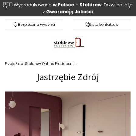
🇵🇱 Wyprodukowano
w Polsce
–
Stoldrew
: Drzwi na lata
z
Gwarancją Jakości
.
Bezpieczna wysyłka
Monitoring przesyłki
Lista kontaktów
Przejdź do:
Stoldrew OnLine Producent drzwi wewnętrznych i zewnętrznych
Jastrzębie Zdrój