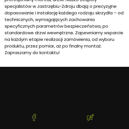
specjalistów w Jastrzębiu-Zdroju dbają o precyzyjne
dopasowanie i instalację każdego rodzaju skrzydła – od
technicznych, wymagających zachowania
specyficznych parametrów bezpieczeństwa, po
standardowe drzwi wewnętrzne. Zapewniamy wsparcie
na każdym etapie realizacji zamówienia, od wyboru
produktu, przez pomiar, aż po finalny montaż.
Zapraszamy do kontaktu!
Dziękujemy za Wasze zaufanie.
Mocne Wejście od Stoldrew. Spokój na Lata.
(Otwiera
(Otwiera
się
się