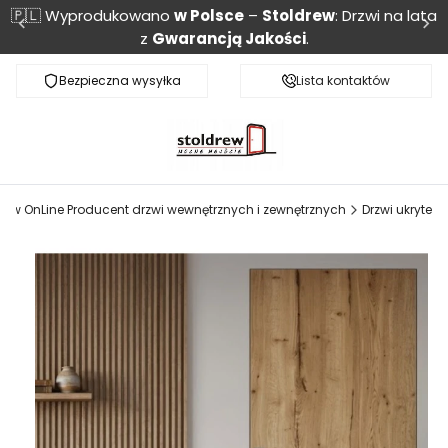
🇵🇱 Wyprodukowano
w Polsce
–
Stoldrew
: Drzwi na lata
z
Gwarancją Jakości
.
Bezpieczna wysyłka
Monitoring przesyłki
Lista kontaktów
drew OnLine Producent drzwi wewnętrznych i zewnętrznych
Drzwi ukryte