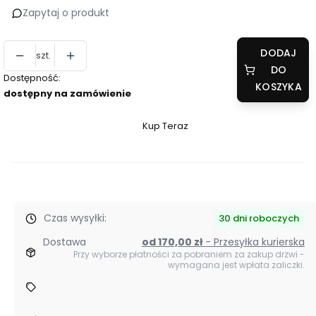
Zapytaj o produkt
DODAJ
szt.
DO
Dostępność:
KOSZYKA
dostępny na zamówienie
Kup Teraz
Szybki
zakup
dla
produktu
Drzwi
Czas wysyłki:
ukryte
30 dni roboczych
Veron
Dostawa
od 170,00 zł
- Przesyłka kurierska
CPL
Przy wyborze płatności za pobraniem za zakup drzwi -
wymagana jest wpłata zaliczki.
3
zawiasy
wzmacniane