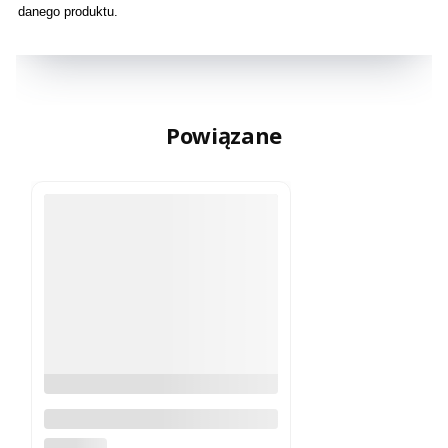
danego produktu.
Powiązane
Klamka wewnętrzna do drzwi
ukrytych KABO czarna
ALUBRASS