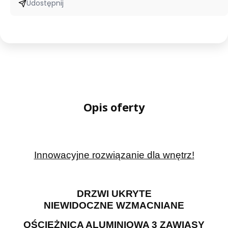
W
Udostępnij
tel:
500
195
953
Opis oferty
Innowacyjne rozwiązanie dla wnętrz!
DRZWI UKRYTE
NIEWIDOCZNE WZMACNIANE
OŚCIEŻNICA ALUMINIOWA 3 ZAWIASY