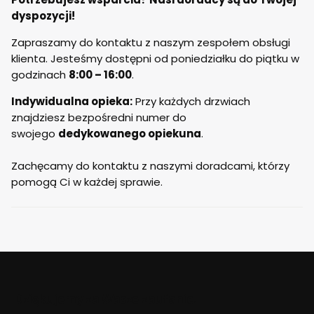
trzeba latać i szukać go na stronie.
dyspozycji!
Firma kurierska z której usług
korzysta stoldrew również wypadła
Zapraszamy do kontaktu z naszym zespołem obsługi
pozytywnie, kurier był miły i spokojnie
klienta. Jesteśmy dostępni od poniedziałku do piątku w
zaczekał aż wszystko sprawdziliśmy.
godzinach
8:00 – 16:00
.
Indywidualna opieka:
Przy każdych drzwiach
znajdziesz bezpośredni numer do
swojego
dedykowanego opiekuna
.
Zachęcamy do kontaktu z naszymi doradcami, którzy
pomogą Ci w każdej sprawie.
Dziękujemy za Wasze zaufanie.