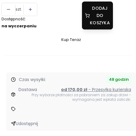
DODAJ
szt.
DO
Dostępność:
KOSZYKA
na wyczerpaniu
Kup Teraz
Szybki
zakup
dla
produktu
WYPRZEDAŻ
Czas wysyłki:
|
48 godzin
Drzwi
Dostawa
od 170,00 zł
- Przesyłka kurierska
przesuwne
Przy wyborze płatności za pobraniem za zakup drzwi -
wymagana jest wpłata zaliczki.
WENGE
60
TEL:
500
Udostępnij
195