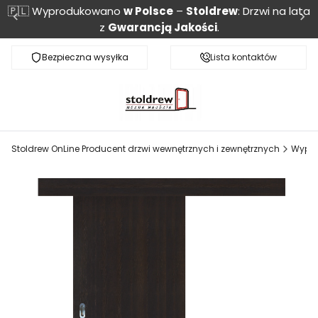
🇵🇱 Wyprodukowano
w Polsce
–
Stoldrew
: Drzwi na lata
z
Gwarancją Jakości
.
Bezpieczna wysyłka
Monitoring przesyłki
Lista kontaktów
Stoldrew OnLine Producent drzwi wewnętrznych i zewnętrznych
Wyprz