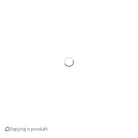
Wybierz wariant produktu:
Poszczególne warianty mogą różnić się ceną
*
Szerokość
Wybierz
*
Kolorystyka
Wybierz
*
Pochwyt kolor
Wybierz
*
Spowalniacz
Wybierz
Zapytaj o produkt