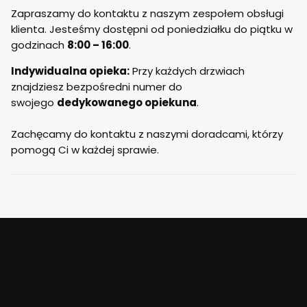
korzysta stoldrew również wypadła
Zapraszamy do kontaktu z naszym zespołem obsługi
pozytywnie, kurier był miły i spokojnie
klienta. Jesteśmy dostępni od poniedziałku do piątku w
zaczekał aż wszystko sprawdziliśmy.
godzinach
8:00 – 16:00
.
Indywidualna opieka:
Przy każdych drzwiach
znajdziesz bezpośredni numer do
swojego
dedykowanego opiekuna
.
Zachęcamy do kontaktu z naszymi doradcami, którzy
pomogą Ci w każdej sprawie.
Dziękujemy za Wasze zaufanie.
Mocne Wejście od Stoldrew. Spokój na Lata.