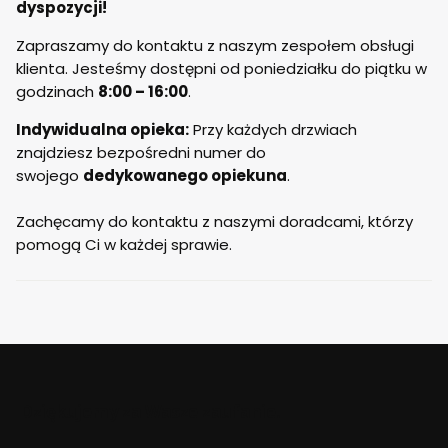
dyspozycji!
Firma kurierska z której usług
korzysta stoldrew również wypadła
Zapraszamy do kontaktu z naszym zespołem obsługi
pozytywnie, kurier był miły i spokojnie
klienta. Jesteśmy dostępni od poniedziałku do piątku w
zaczekał aż wszystko sprawdziliśmy.
godzinach
8:00 – 16:00
.
Indywidualna opieka:
Przy każdych drzwiach
znajdziesz bezpośredni numer do
swojego
dedykowanego opiekuna
.
Zachęcamy do kontaktu z naszymi doradcami, którzy
pomogą Ci w każdej sprawie.
Dziękujemy za Wasze zaufanie.