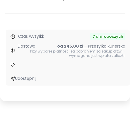
Szybki
zakup
dla
produktu
Drzwi
Czas wysyłki:
zewnętrzne
7 dni roboczych
dwuskrzydłowe
Dostawa
od 245,00 zł
- Przesyłka kurierska
Grande
Przy wyborze płatności za pobraniem za zakup drzwi -
wymagana jest wpłata zaliczki.
1
Duo
W
tel:
Udostępnij
500
195
953