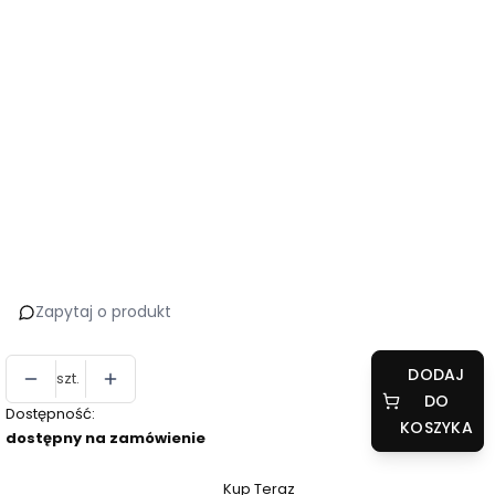
*
Szklenie
Wybierz
Dodatki klamki
Opcjonalne
Wybierz
Dodatki wkładki
Opcjonalne
Wybierz
Zapytaj o produkt
DODAJ
szt.
DO
Dostępność:
KOSZYKA
dostępny na zamówienie
Kup Teraz