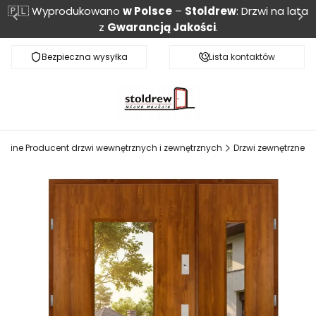
🇵🇱 Wyprodukowano
w Polsce
–
Stoldrew
: Drzwi na lata
z
Gwarancją Jakości
.
Bezpieczna wysyłka
Monitoring przesyłki
Lista kontaktów
OnLine Producent drzwi wewnętrznych i zewnętrznych
Drzwi zewnętrzne