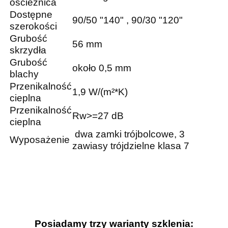
ościeżnica
Dostępne
90/50 "140" , 90/30 "120"
szerokości
Grubość
56 mm
skrzydła
Grubość
około 0,5 mm
blachy
Przenikalność
1,9 W/(m²*K)
cieplna
Przenikalność
Rw>=27 dB
cieplna
dwa zamki trójbolcowe, 3
Wyposażenie
zawiasy trójdzielne klasa 7
Posiadamy trzy warianty szklenia: