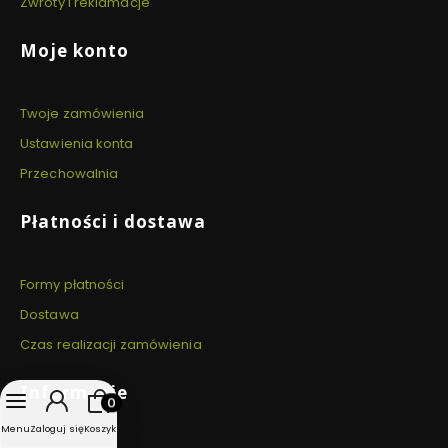
Zwroty i reklamacje
Moje konto
Twoje zamówienia
Ustawienia konta
Przechowalnia
Płatności i dostawa
Formy płatności
Dostawa
Czas realizacji zamówienia
Informacje
Produkty w koszyku: 0. Zobacz szczegóły
Menu
Zaloguj się
Koszyk