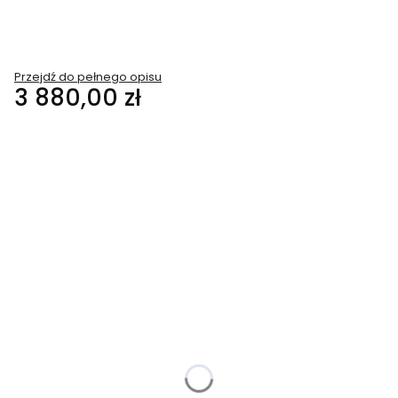
Przejdź do pełnego opisu
Cena
3 880,00 zł
Wybierz wariant produktu:
Poszczególne warianty mogą różnić się ceną
*
Szerokość
Wybierz
*
Strona otwierania
Wybierz
*
Kolorystystyka
Wybierz