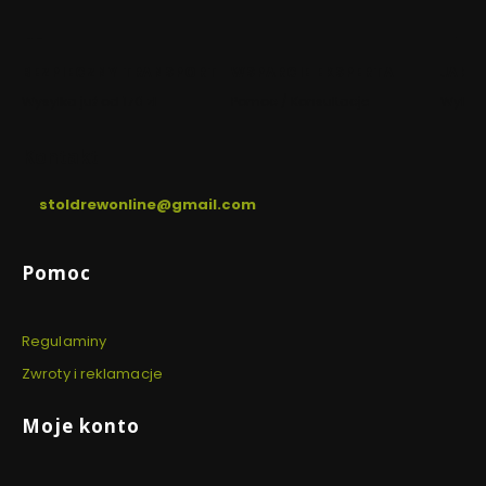
w
w
nowej
nowej
karcie)
karcie)
BEZPIECZNY TRANSPORT
WSPARCIE EKSPERTA
JAKO
Wysyłka już od 170 zł
Pomoc / Konsultacje
Wyłącz
Kontakt
stoldrewonline@gmail.com
Linki w stopce
Pomoc
Regulaminy
Zwroty i reklamacje
Moje konto