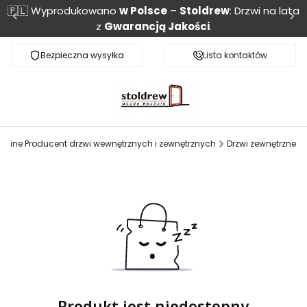
🇵🇱 Wyprodukowano
w Polsce
–
Stoldrew
: Drzwi na lata
z
Gwarancją Jakości
.
Bezpieczna wysyłka
Monitoring przesyłki
Lista kontaktów
OnLine Producent drzwi wewnętrznych i zewnętrznych
Drzwi zewnętrzne
Produkt jest niedostępny