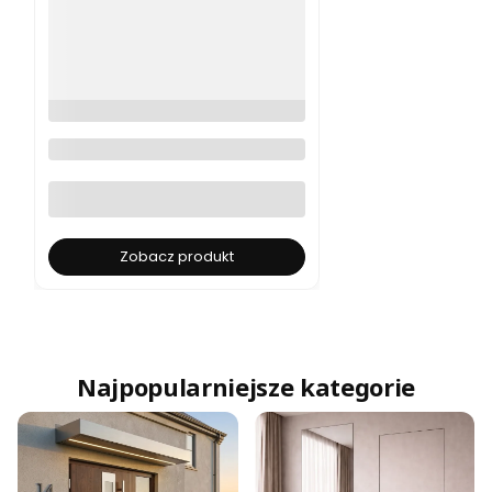
Drzwi ukryte Veron wysokie
2400 mm | Lakierowane |
Dowolny kolor RAL/NCS | W
Zobacz produkt
Najpopularniejsze kategorie