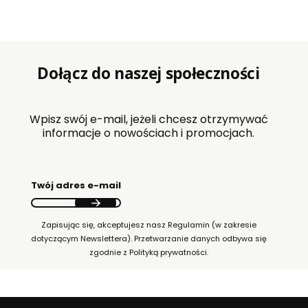
zewnętrznymi, uciążliwym hałasem i ucieczką
ciepła. Z tego powodu zakup odpowiedniego
modelu ma ogromny wpływ na komfort i
poczucie bezpieczeństwa w domowym zaciszu.
Dołącz do naszej społeczności
Wpisz swój e-mail, jeżeli chcesz otrzymywać
informacje o nowościach i promocjach.
Twój adres e-mail
Zapisując się, akceptujesz nasz Regulamin (w zakresie
dotyczącym Newslettera). Przetwarzanie danych odbywa się
zgodnie z Polityką prywatności.