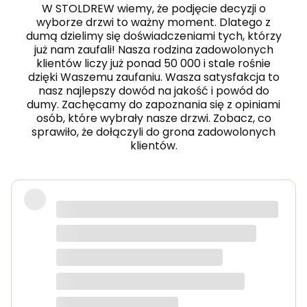
W STOLDREW wiemy, że podjęcie decyzji o
wyborze drzwi to ważny moment. Dlatego z
dumą dzielimy się doświadczeniami tych, którzy
już nam zaufali! Nasza rodzina zadowolonych
klientów liczy już ponad 50 000 i stale rośnie
dzięki Waszemu zaufaniu. Wasza satysfakcja to
nasz najlepszy dowód na jakość i powód do
dumy. Zachęcamy do zapoznania się z opiniami
osób, które wybrały nasze drzwi. Zobacz, co
sprawiło, że dołączyli do grona zadowolonych
klientów.
Drzwi są bardzo ładne, szybko
dostarczone i dobrze zapakowane.
Informacja przypominająca o
sprawdzeniu paczki przed odbiorem i
odpowiednie kroki aby spisać
protokół pojawiły się kilkukrotnie, co