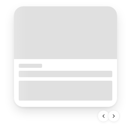
01-07-2026
Jakie drzwi wewnątrzklatkowe wybrać?
Kompleksowy poradnik
Przegrody oddzielające prywatne mieszkanie
od ogólnodostępnego korytarza w bloku pełnią
niezwykle ważną funkcję w codziennym życiu
lokatorów. Odpowiednio dobrane
drzwi
wewnątrzklatkowe
wyznaczają granicę
prywatnej przestrzeni i dbają o codzienny spokój
mieszkańców. Element ten z jednej strony jest
wizytówką całego lokalu, a z drugiej staje się
pierwszą barierą ochronną przed zagrożeniami