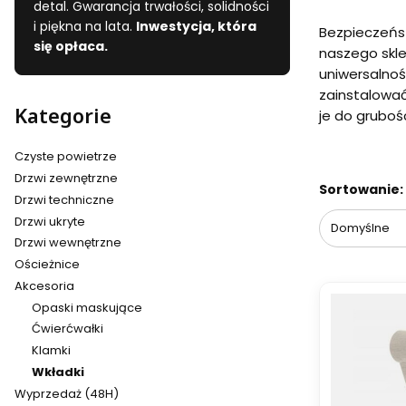
detal. Gwarancja trwałości, solidności
i piękna na lata.
Inwestycja, która
Bezpieczeńst
się opłaca.
naszego skle
uniwersalnoś
zainstalowa
Kategorie
je do grubośc
Czyste powietrze
Drzwi zewnętrzne
Lista pr
Sortowanie:
Drzwi techniczne
Drzwi ukryte
Domyślne
Drzwi wewnętrzne
Ościeżnice
Akcesoria
Opaski maskujące
Ćwierćwałki
Klamki
Wkładki
Wyprzedaż (48H)