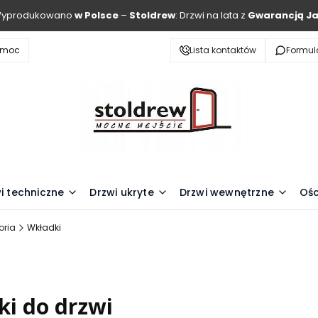
Wyprodukowano
w Polsce
–
Stoldrew
: Drzwi na lata z
Gwarancją Ja
omoc
Lista kontaktów
Formul
i techniczne
Drzwi ukryte
Drzwi wewnętrzne
Ośc
oria
Wkładki
i do drzwi