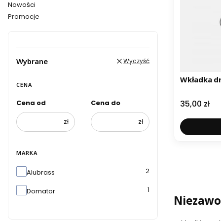
Nowości
Promocje
Koniec menu
Wybrane
Wyczyść
CENA
Cena
35,00 zł
Cena od
Cena do
zł
zł
MARKA
Marka
2
Alubrass
1
Domator
Niezawo