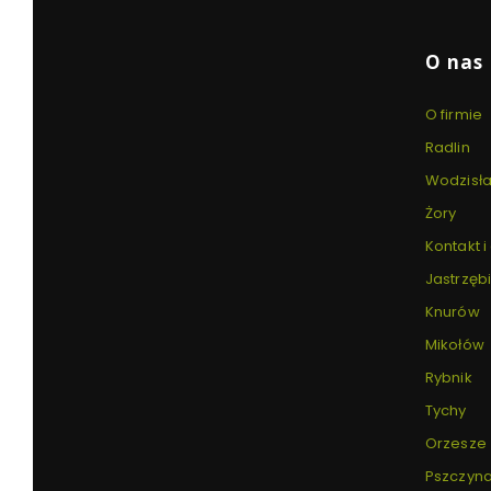
O nas
O firmie
Radlin
Wodzisła
Żory
Kontakt i
Jastrzębi
Knurów
Mikołów
Rybnik
Tychy
Orzesze
Pszczyn