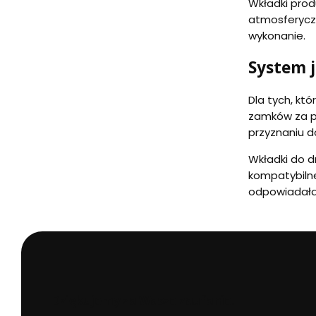
Wkładki prod
atmosferyczn
wykonanie.
System 
Dla tych, kt
zamków za po
przyznaniu 
Wkładki do d
kompatybilne
odpowiadał
Dziękujemy za Wasze zaufanie.