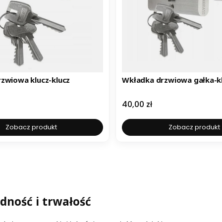
Wkładka drzwiowa klucz-klucz
Wkładka drzwiowa gałka-k
Cena
40,00 zł
Zobacz produkt
Zobacz produkt
dność i trwałość