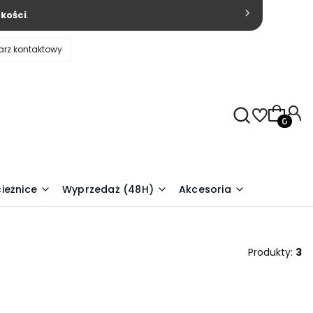
kości
.
arz kontaktowy
Produkty
ieżnice
Wyprzedaż (48H)
Akcesoria
Produkty:
3