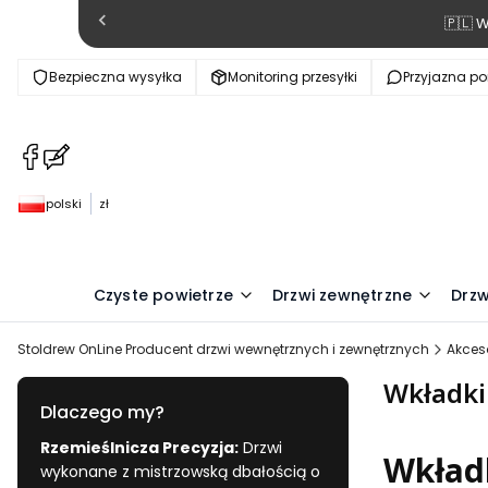
🇵🇱 
Bezpieczna wysyłka
Monitoring przesyłki
Przyjazna p
(Otwiera
(Otwiera
się
się
w
w
polski
zł
nowej
nowej
karcie)
karcie)
Czyste powietrze
Drzwi zewnętrzne
Drzw
Stoldrew OnLine Producent drzwi wewnętrznych i zewnętrznych
Akces
Wkładki
Dlaczego my?
Rzemieślnicza Precyzja:
Drzwi
Wkładk
wykonane z mistrzowską dbałością o