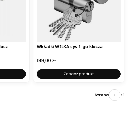
lucz
Wkładki WILKA sys 1-go klucza
Cena
199,00 zł
Zobacz produkt
z 1
Strona