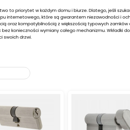
wo to priorytet w każdym domu i biurze. Dlatego, jeśli szuk
pu internetowego, które są gwarantem niezawodności i och
cią oraz kompatybilnością z większością typowych zamków o
ć bez konieczności wymiany całego mechanizmu. Wkładki d
i swoich drzwi.
oduktów