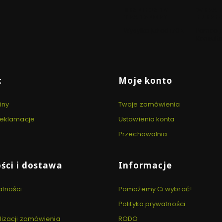
BEZPIECZNY
WSPAR
TRANSPORT
EKSPE
Wysyłka już od 170 zł
Pomoc /
Konsult
 stopce
c
Moje konto
iny
Twoje zamówienia
 reklamacje
Ustawienia konta
Przechowalnia
ści i dostawa
Informacje
atności
Pomożemy Ci wybrać!
Polityka prywatności
lizacji zamówienia
RODO