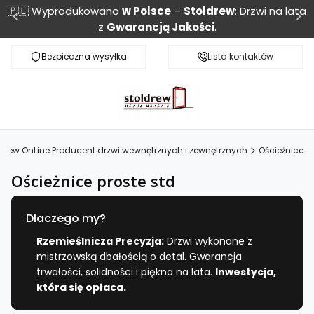
🇵🇱 Wyprodukowano
w Polsce
–
Stoldrew
: Drzwi na lata
z
Gwarancją Jakości
.
Bezpieczna wysyłka
Monitoring przesyłki
Lista kontaktów
ldrew OnLine Producent drzwi wewnętrznych i zewnętrznych
Ościeżnice
Ościeżnice proste std
Dlaczego my?
Rzemieślnicza Precyzja:
Drzwi wykonane z
mistrzowską dbałością o detal. Gwarancja
trwałości, solidności i piękna na lata.
Inwestycja,
która się opłaca.