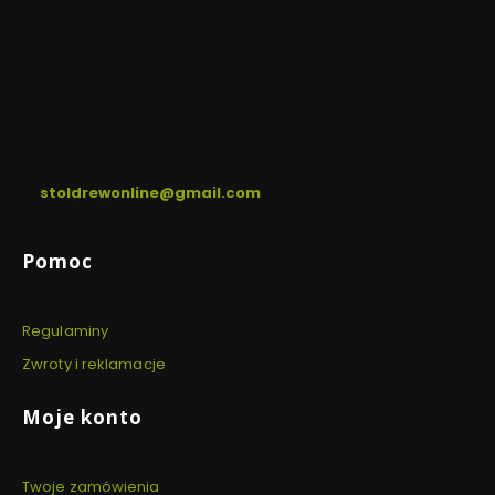
nowej
nowej
karcie)
karcie)
BEZPIECZNY TRANSPORT
WSPARCIE EKSPERTA
JAKO
Wysyłka już od 170 zł
Pomoc / Konsultacje
Wyłącz
Kontakt
stoldrewonline@gmail.com
Linki w stopce
Pomoc
Regulaminy
Zwroty i reklamacje
Moje konto
Twoje zamówienia