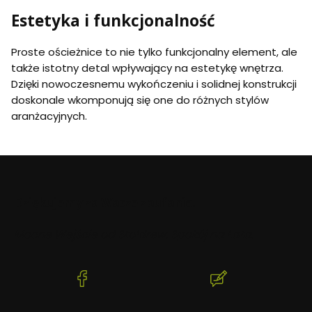
Estetyka i funkcjonalność
Proste ościeżnice to nie tylko funkcjonalny element, ale
także istotny detal wpływający na estetykę wnętrza.
Dzięki nowoczesnemu wykończeniu i solidnej konstrukcji
doskonale wkomponują się one do różnych stylów
aranżacyjnych.
Dziękujemy za Wasze zaufanie.
Mocne Wejście od Stoldrew. Spokój na Lata.
(Otwiera
(Otwiera
się
się
w
w