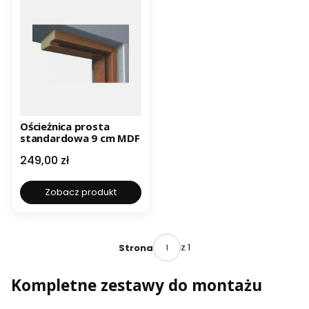
Ościeżnica prosta
standardowa 9 cm MDF
Cena
249,00 zł
Zobacz produkt
z 1
Strona
Kompletne zestawy do montażu