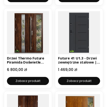
Drzwi Thermo Future
Future 41 U1.3 - Drzwi
Piramida Doświetle
zewnętrzne stalowe |
U1.2 | Drzwi
Czyste powietrze | W
Cena
Cena
6 800,00 zł
1 469,00 zł
zewnętrzne stalowe |
Czyste powietrze | W
Zobacz produkt
Zobacz produkt