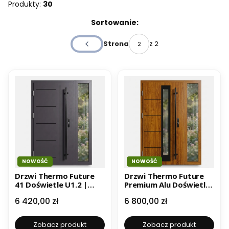
Produkty:
30
Lista produktów
Sortowanie:
z 2
Strona
Poprzednie produkty
NOWOŚĆ
NOWOŚĆ
Drzwi Thermo Future
Drzwi Thermo Future
41 Doświetle U1.2 |
Premium Alu Doświetle
Drzwi zewnętrzne
U1.2 | Drzwi
Cena
Cena
6 420,00 zł
6 800,00 zł
stalowe | Czyste
zewnętrzne stalowe |
powietrze | W
Czyste powietrze | W
Zobacz produkt
Zobacz produkt