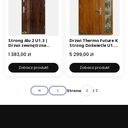
Strong Alu 2 U1.3 |
Drzwi Thermo Future K
Drzwi zewnętrzne
Strong Doświetle U1.2
stalowe | Czyste
| Drzwi zewnętrzne
Cena
Cena
1 383,00 zł
5 299,00 zł
powietrze | Ż
stalowe | Czyste
powietrze | W
Zobacz produkt
Zobacz produkt
z 2
Strona
Wróć do pierwszej strony z produktami
Dziękujemy za Wasze zaufanie.