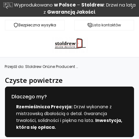
🇵🇱 Wyprodukowano
w Polsce
–
Stoldrew
: Drzwi na lata
z
Gwarancją Jakości
.
Bezpieczna wysyłka
Monitoring przesyłki
Lista kontaktów
Przejdź do:
Stoldrew OnLine Producent drzwi wewnętrznych i zewnętrznych
Czyste powietrze
Dlaczego my?
Rzemieślnicza Precyzja:
Drzwi wykonane z
mistrzowską dbałością o detal. Gwarancja
trwałości, solidności i piękna na lata.
Inwestycja,
która się opłaca.